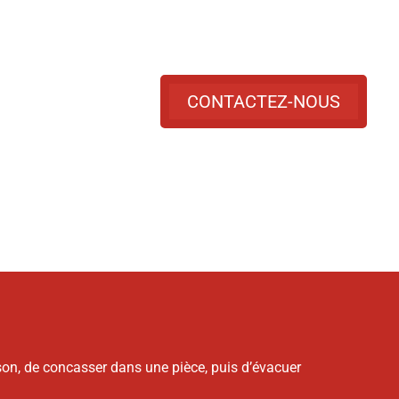
peut tout simplement pas être égalé en termes
de fiabilité, de performances et de polyvalence.
CONTACTEZ-NOUS
ison, de concasser dans une pièce, puis d’évacuer