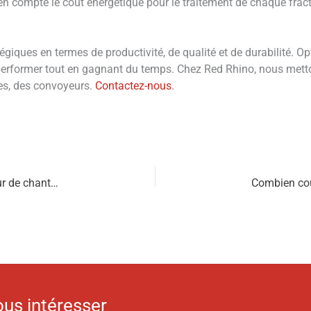
z en compte le coût énergétique pour le traitement de chaque fra
égiques en termes de productivité, de qualité et de durabilité. Op
erformer tout en gagnant du temps. Chez Red Rhino, nous metto
les, des convoyeurs.
Contactez-nous
.
bonnes pratiques pour la maintenance d’un convoyeur de chantier
ous intéresser