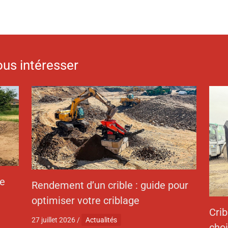
ous intéresser
de
Rendement d’un crible : guide pour
optimiser votre criblage
Cri
27 juillet 2026
/
Actualités
choi